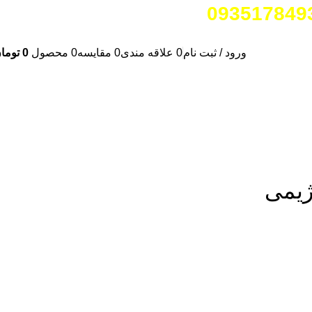
ورود / ثبت نام
0
علاقه مندی
0
مقایسه
0
محصول
0
توما