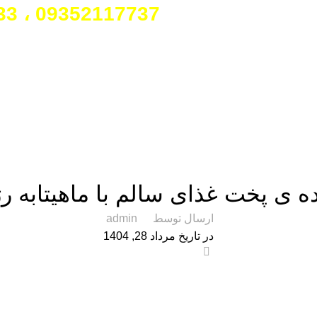
 ما تماس بگیرید:
09352117737 ، 09351784933
آموزشی
ارسال توسط
admin
در تاریخ مرداد 28, 1404
0