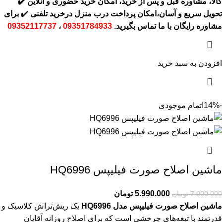
کالا، مشاوره قبل و پس از خرید، امکان خرید حضوری و آنلاین
✔️
تحویل سریع و آسان،امکان پرداخت درب منزل درخرید تلفنی
✔️
برای
مشاوره رایگان با ما تماس بگیرید.
09351784933
،
09352117737
افزودن به سبد خرید
-14%
اتمام موجودی
ماشین اصلاح صورت فیلیپس HQ6996
5.990.000
تومان
7.000.000
تومان
ماشین اصلاح صورت فیلیپس مدل HQ6996
یک ریش‌تراش کلاسیک و
قدرتمند با تیغه‌های چرخشی است که برای اصلاح روزانه آقایان