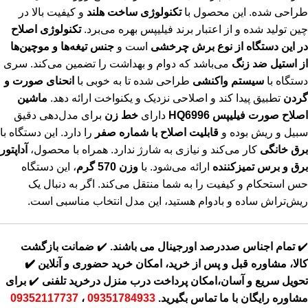
طراحی شده. این محصول با
تکنولوژی ساخت هلند
و کیفیت بالا در
چین تولید شده و از اعتبار برند فیلیپس بهره می‌برد.
تکنولوژی اصلاح
در این دستگاه از نوع برش چرخشی
است و
جنس تیغه‌ها و موچین‌ها
از استیل ضد زنگ
می‌باشد که دوام و بهداشت را تضمین می‌کند. سری
دستگاه با
سیستم واکنشی
طراحی شده تا به خوبی با
انحنای صورت و
گردن
تطبیق پیدا کند و اصلاحی نزدیک و یکنواخت ارائه دهد.
ماشین
اصلاح صورت فیلیپس HQ6996
دارای
خط زن
برای مدل‌دهی دقیق
سبیل و ریش بوده و
قابلیت اصلاح با شماره صفر
را دارد. این دستگاه با
برق خانگی
کار می‌کند و نیازی به شارژ ندارد. همراه با محصول،
آداپتور
برق و برس تمیزکننده
ارائه می‌شود. با
وزن 570 گرم
، این دستگاه
حس استحکام و کیفیت را به شما منتقل می‌کند. اگر به دنبال یک
ریش‌تراش ساده و بادوام هستید، این مدل انتخاب مناسبی است.
✔️
تمام اجناس صددرصد اورجینال می باشند.
✔️
ضمانت بازگشت
کالا، مشاوره قبل و پس از خرید، امکان خرید حضوری و آنلاین
✔️
تحویل سریع و آسان،امکان پرداخت درب منزل درخرید تلفنی
✔️
برای
مشاوره رایگان با ما تماس بگیرید.
09351784933
،
09352117737