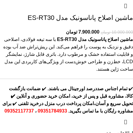
ماشین اصلاح پاناسونیک مدل ES-RT30
7.900.000
تومان
10.000.000
تومان
ماشین اصلاح پاناسونیک مدل ES-RT30
با سه تیغه فولادی، اصلاحی
دقیق و نزدیک به پوست را فراهم می‌کند. این ریش‌تراش ضد آب بوده
و قابلیت استفاده خشک و مرطوب دارد. باتری قابل شارژ، نمایشگر
LCD، خط‌زن و طراحی خوش‌دست از ویژگی‌های کاربردی این مدل
ساخت ژاپن هستند.
✔️
تمام اجناس صددرصد اورجینال می باشند.
✔️
ضمانت بازگشت
کالا، مشاوره قبل و پس از خرید، امکان خرید حضوری و آنلاین
✔️
تحویل سریع و آسان،امکان پرداخت درب منزل درخرید تلفنی
✔️
برای
مشاوره رایگان با ما تماس بگیرید.
09351784933
،
09352117737