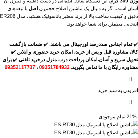
وزن 300 گرم
، این دستگاه تعادل ایده‌آلی در دست داشته و کنترل آن
آسان است. اگر به دنبال یک ماشین اصلاح حجم‌زن
اصل
با تیغه‌های
دقیق و کیفیت ساخت بالا از برند معتبر پاناسونیک هستید، مدل ER206
انتخابی مطمئن برای شما خواهد بود.
✔️
تمام اجناس صددرصد اورجینال می باشند.
✔️
ضمانت بازگشت
کالا، مشاوره قبل و پس از خرید، امکان خرید حضوری و آنلاین
✔️
تحویل سریع و آسان،امکان پرداخت درب منزل درخرید تلفنی
✔️
برای
مشاوره رایگان با ما تماس بگیرید.
09351784933
،
09352117737
افزودن به سبد خرید
-21%
اتمام موجودی