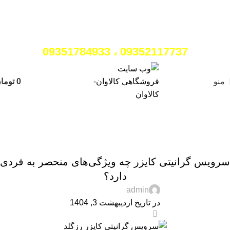
برای مشاوره رایگان در انتخاب محصول با ما
تماس بگیرید:
09352117737 ، 09351784933
منو
0
توما
وبلاگ
خانه
معرفی محصول
معرفی محصول
سرویس گرانیتی کایزر چه ویژگی‌های منحصر به فردی
دارد؟
admin
در تاریخ اردیبهشت 3, 1404
0