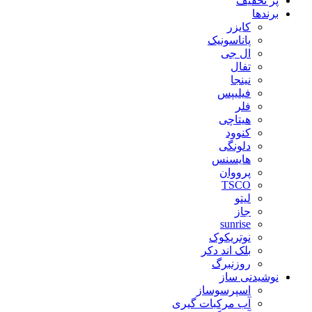
پر تخفیف
برندها
کایزر
پاناسونیک
ال جی
تفال
نینجا
فیلیپس
فلر
هیتاچی
کنوود
دلونگی
هایسنس
پرووان
TSCO
لیتو
جاز
sunrise
نوتریکوک
بلک اند دکر
روزنبرگ
نوشیدنی ساز
اسپرسوساز
آب مرکبات گیری