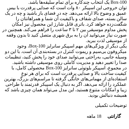
Box-100 یک انتخاب چندکاره برای تمام سلیقه‌ها باشد.
توان خروجی این اسپیکر ۸۰ وات است که صدایی پرقدرت با بیس
عمیق و وضوح بالا ارائه می‌دهد. چه در فضای باز باشید و چه در یک
سالن بسته، صدای شفاف و باکیفیت آن شما و همراهانتان را
شگفت‌زده خواهد کرد. باتری قابل شارژ این محصول نیز امکان
پخش مداوم موسیقی بین ۲ تا ۳ ساعت را فراهم می‌کند. همچنین در
صورت نیاز می‌توانید آن را به برق شهری متصل کنید تا بدون وقفه
از موسیقی لذت ببرید.
یکی دیگر از ویژگی‌های مهم اسپیکر سانرایز Box-100، وجود
میکروفون بی‌سیم و ریموت کنترل در بسته‌بندی آن است. با این دو
وسیله جانبی، به‌راحتی می‌توانید صدای خود را پخش کنید، تنظیمات
صدا را تغییر دهید و مدیریت کاملی روی موسیقی داشته باشید.
در مجموع، اسپیکر بلوتوثی سانرایز Box-100 محصولی کامل، با
کیفیت ساخت بالا و صدایی پرقدرت است که برای هر نوع
استفاده‌ای از مهمانی‌های خانگی گرفته تا مراسم‌های بزرگ، بهترین
عملکرد را ارائه می‌دهد. اگر به دنبال یک اسپیکر قدرتمند با طراحی
زیبا و امکانات متنوع هستید، این مدل می‌تواند همان چیزی باشد که
همیشه دنبالش بودید.
توضیحات تکمیلی
گارانتی
18 ماهه