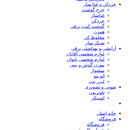
خردکن و غذا ساز
چرخ گوشت
غذاساز
خردکن
گوشت کوب برقی
همزن
مخلوط کن
شیکر ساز
آرایشی و بهداشتی برقی
لوازم شخصی آقایان
لوازم شخصی بانوان
موزن گوش و بینی
سشوار
اتو مو
لیزر بدن
صوتی و تصویری
تلویزیون
اسپیکر
خانه اصلی
فروشگاه
فروشگاه
حساب کاربری من