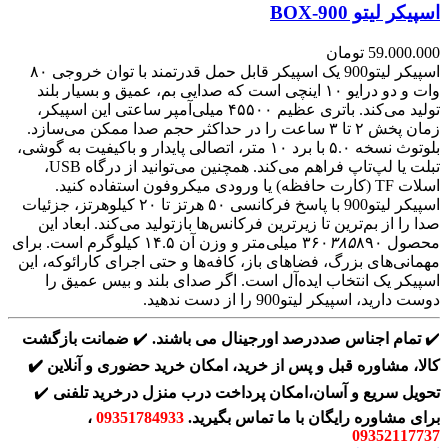
اسپیکر لیتو BOX-900
59.000.000
تومان
اسپیکر لیتو900 یک اسپیکر قابل حمل قدرتمند با توان خروجی ۸۰
وات و دو درایو ۱۰ اینچی است که صدایی بم، عمیق و بسیار بلند
تولید می‌کند. باتری عظیم ۴۵۵۰۰ میلی‌آمپر ساعتی این اسپیکر،
زمان پخش ۲ تا ۳ ساعت را در حداکثر حجم صدا ممکن می‌سازد.
بلوتوث نسخه ۵.۰ با برد ۱۰ متر، اتصالی پایدار و باکیفیت به گوشی،
تبلت یا لپ‌تاپ فراهم می‌کند. همچنین می‌توانید از درگاه USB،
اسلات TF (کارت حافظه) یا ورودی میکروفون استفاده کنید.
اسپیکر لیتو900 با پاسخ فرکانسی ۵۰ هرتز تا ۲۰ کیلوهرتز، جزئیات
صدا را از بم‌ترین تا زیرترین فرکانس‌ها بازتولید می‌کند. ابعاد این
محصول ۳۶۰
۳۸۵
۸۹۰ میلی‌متر و وزن آن ۱۴.۵ کیلوگرم است. برای
مهمانی‌های بزرگ، فضاهای باز، کافه‌ها و حتی اجرای کارائوکه، این
اسپیکر یک انتخاب ایده‌آل است. اگر صدای بلند و بیس عمیق را
دوست دارید، اسپیکر لیتو900 را از دست ندهید.
✔️
تمام اجناس صددرصد اورجینال می باشند.
✔️
ضمانت بازگشت
کالا، مشاوره قبل و پس از خرید، امکان خرید حضوری و آنلاین
✔️
تحویل سریع و آسان،امکان پرداخت درب منزل درخرید تلفنی
✔️
برای مشاوره رایگان با ما تماس بگیرید.
09351784933
،
09352117737