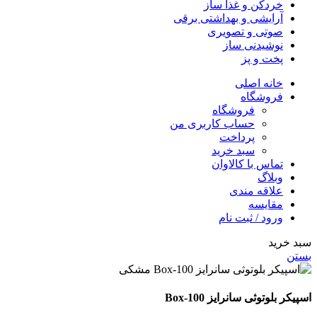
خردکن و غذا ساز
آرایشی و بهداشتی برقی
صوتی و تصویری
نوشیدنی ساز
پخت و پز
خانه اصلی
فروشگاه
فروشگاه
حساب کاربری من
پرداخت
سبد خرید
تماس با کالاوان
وبلاگ
علاقه مندی
مقایسه
ورود / ثبت نام
سبد خرید
بستن
اسپیکر بلوتوثی سانرایز Box-100