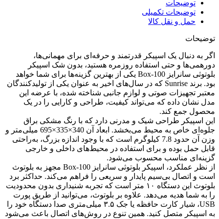
توضیحات
توضیحات تکمیلی
حمل و نقل کالا
توضیحات
اگر به دنبال یک اسپیکر قدرتمند و حرفه‌ای برای مهمانی‌ها،
دورهمی‌ها و حتی استفاده روزمره هستید، بدون شک اسپیکر
بلوتوثی سانرایز Box-100 یکی از بهترین گزینه‌ها برای شما خواهد
بود. برند Sunrise که در سال‌های اخیر به عنوان یکی از تولیدکنندگان
معتبر تجهیزات صوتی و لوازم جانبی شناخته شده، با عرضه این
مدل نشان داده که می‌تواند کیفیت، طراحی و کارایی را در یک
محصول جمع کند.
این اسپیکر طراحی شیک و مدرنی دارد که با رنگ مشکی براق
جلوه‌ای خاص به محیط می‌بخشد. ابعاد آن 340×335×695 میلی‌متر و
وزن آن حدود 7.8 کیلوگرم است که با وجود اندازه بزرگ، به‌راحتی
قابل حمل بوده و برای استفاده در محیط‌های داخلی و خارجی
گزینه‌ای مناسب محسوب می‌شود.
از نظر عملکرد، اسپیکر بلوتوثی سانرایز Box-100 مجهز به بلوتوث
است و اتصال بی‌سیم پایدار و سریعی را فراهم می‌کند. حداکثر برد
بلوتوث این دستگاه ۱۰ متر است که تجربه شنیداری بدون محدودیت
را به شما هدیه می‌دهد. علاوه بر بلوتوث، می‌توانید از طریق پورت
USB، شیار کارت حافظه یا جک ۳.۵ میلی‌متری صدا دستگاه خود را
به اسپیکر متصل کنید. همین تنوع در روش‌های اتصال باعث می‌شود