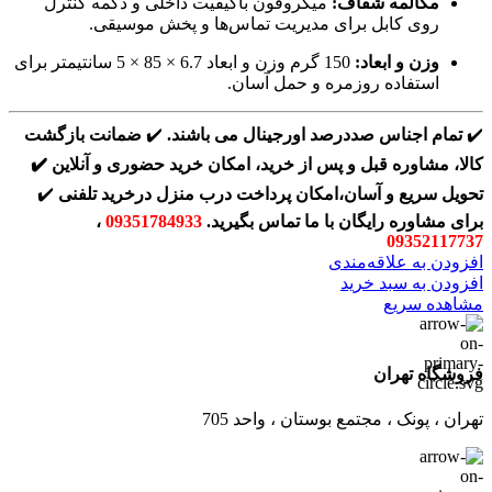
مکالمه شفاف:
میکروفون باکیفیت داخلی و دکمه کنترل
روی کابل برای مدیریت تماس‌ها و پخش موسیقی.
وزن و ابعاد:
150 گرم وزن و ابعاد 6.7 × 85 × 5 سانتیمتر برای
استفاده روزمره و حمل آسان.
✔️
تمام اجناس صددرصد اورجینال می باشند.
✔️
ضمانت بازگشت
کالا، مشاوره قبل و پس از خرید، امکان خرید حضوری و آنلاین
✔️
تحویل سریع و آسان،امکان پرداخت درب منزل درخرید تلفنی
✔️
برای مشاوره رایگان با ما تماس بگیرید.
09351784933
،
09352117737
افزودن به علاقه‌مندی
افزودن به سبد خرید
مشاهده سریع
فروشگاه تهران
تهران ، پونک ، مجتمع بوستان ، واحد 705