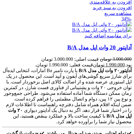
افزودن به علاقه‌مندی
افزودن به سبد خرید
مشاهده سریع
-34%
برای مقایسه اضافه کنید
آداپتور 20 وات اپل مدل B/A
3.000.000
تومان
قیمت اصلی: 3.000.000 تومان
بود.
1.990.000
تومان
قیمت فعلی: 1.990.000 تومان.
آداپتور۲۰ وات اپل مدل B/A
با پارت نامبر Ba امارات، انتخابی ایده‌آل
برای شارژ سریع گوشی‌های آیفون و آیپد است. این محصول در پک
اپل استوری عرضه شده و از اصالت کالای اصل برخوردار است. با
توان خروجی ۲۰ وات و پشتیبانی از فناوری فست شارژ، در کمترین
زمان ممکن دستگاه شما آماده استفاده می‌شود. طراحی جمع‌وجور
و نوع پین ۱۲ پین، دوام و اتصال مطمئنی را فراهم کرده است.
ضمن اینکه اقلام همراه شامل دفترچه راهنماست تا اطلاعات لازم
را در اختیار شما قرار دهد. اگر به دنبال یک آداپتور دیواری
۲۰ وات
اپل مدل B/A
با کیفیت ساخت بالا و عملکرد بینقص هستید، این
محصول نیاز شما را برآورده خواهد کرد.
✔️
تمام اجناس صددرصد اورجینال می باشند.
✔️
ضمانت بازگشت