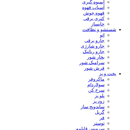
آبمیوه گیری
آسیاب قهوه
قهوه جوش
کتری برقی
چایساز
شستشو و نظافت
اتو
جارو برقی
جارو شارژی
جارو رباتیک
بخار شور
سرامیک شور
فرش شور
پخت و پز
ماکروفر
سولاردام
سرخ کن
پلو پز
زود پز
ساندویج ساز
گریل
فر
توستر
سرویس قابلمه