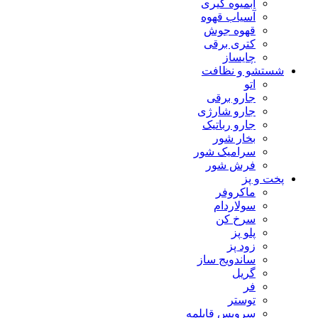
آبمیوه گیری
آسیاب قهوه
قهوه جوش
کتری برقی
چایساز
شستشو و نظافت
اتو
جارو برقی
جارو شارژی
جارو رباتیک
بخار شور
سرامیک شور
فرش شور
پخت و پز
ماکروفر
سولاردام
سرخ کن
پلو پز
زود پز
ساندویج ساز
گریل
فر
توستر
سرویس قابلمه