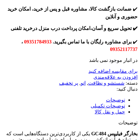
✔️
ضمانت بازگشت کالا، مشاوره قبل و پس از خرید، امکان خرید
حضوری و آنلاین
✔️ تحویل سریع و آسان،امکان پرداخت درب منزل درخرید تلفنی
✔️
برای مشاوره رایگان با ما تماس بگیرید.
09351784933
،
09352117737
در انبار موجود نمی باشد
برای مقایسه اضافه کنید
افزودن به علاقه‌مندی
دسته:
شستشو و نظافت
,
اتو
,
پر تخفیف
دنبال کنید:
توضیحات
توضیحات تکمیلی
حمل و نقل کالا
توضیحات
بخارگر فیلیپس GC484
یکی از کاربردی‌ترین دستگاه‌هایی است که
می‌تواند فرآیند اتوکشی روزمره را برای شما ساده‌تر، سریع‌تر و