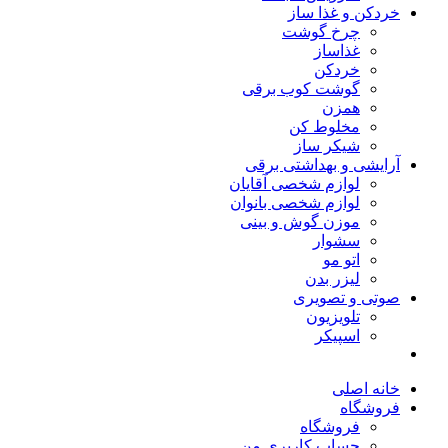
خردکن و غذا ساز
چرخ گوشت
غذاساز
خردکن
گوشت کوب برقی
همزن
مخلوط کن
شیکر ساز
آرایشی و بهداشتی برقی
لوازم شخصی آقایان
لوازم شخصی بانوان
موزن گوش و بینی
سشوار
اتو مو
لیزر بدن
صوتی و تصویری
تلویزیون
اسپیکر
خانه اصلی
فروشگاه
فروشگاه
حساب کاربری من