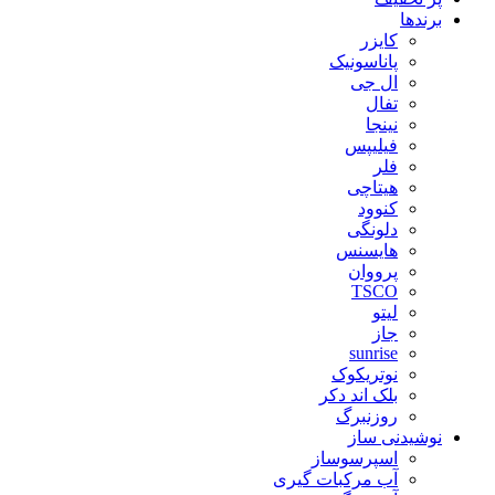
برندها
کایزر
پاناسونیک
ال جی
تفال
نینجا
فیلیپس
فلر
هیتاچی
کنوود
دلونگی
هایسنس
پرووان
TSCO
لیتو
جاز
sunrise
نوتریکوک
بلک اند دکر
روزنبرگ
نوشیدنی ساز
اسپرسوساز
آب مرکبات گیری