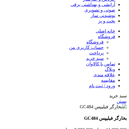
آرایشی و بهداشتی برقی
صوتی و تصویری
نوشیدنی ساز
پخت و پز
خانه اصلی
فروشگاه
فروشگاه
حساب کاربری من
پرداخت
سبد خرید
تماس با کالاوان
وبلاگ
علاقه مندی
مقایسه
ورود / ثبت نام
سبد خرید
بستن
بخارگر فیلیپس GC484