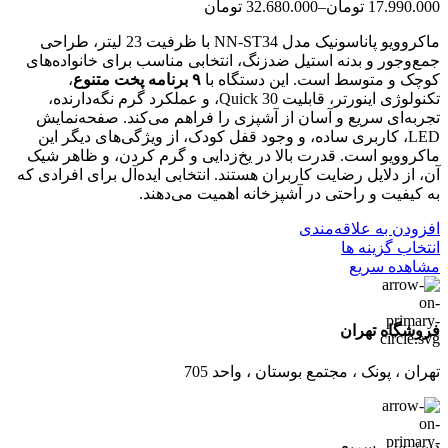
17.990.000
تومان
–
32.680.000
تومان
ماکروویو پاناسونیک مدل NN-ST34 با ظرفیت 23 لیتر، طراحی
جمع‌وجور و بدنه استیل ضدزنگ، انتخابی مناسب برای خانواده‌های
کوچک و متوسط است. این دستگاه با
۹ برنامه پخت متنوع
،
تکنولوژی اینورتر، قابلیت Quick 30، و عملکرد گرم نگه‌دارنده،
تجربه‌ای سریع و آسان از آشپزی را فراهم می‌کند. صفحه‌نمایش
LED، کاربری ساده، و وجود قفل کودک، از ویژگی‌های دیگر این
ماکروویو است. قدرت بالا در یخ‌زدایی و گرم کردن، و ظاهر شیک
آن، از دلایل رضایت کاربران هستند. انتخابی ایده‌آل برای افرادی که
به کیفیت و راحتی در آشپزخانه اهمیت می‌دهند.
افزودن به علاقه‌مندی
این
انتخاب گزینه ها
محصول
مشاهده سریع
دارای
انواع
مختلفی
فروشگاه تهران
می
باشد.
تهران ، پونک ، مجتمع بوستان ، واحد 705
گزینه
ها
ممکن
است
دسترسی سریع