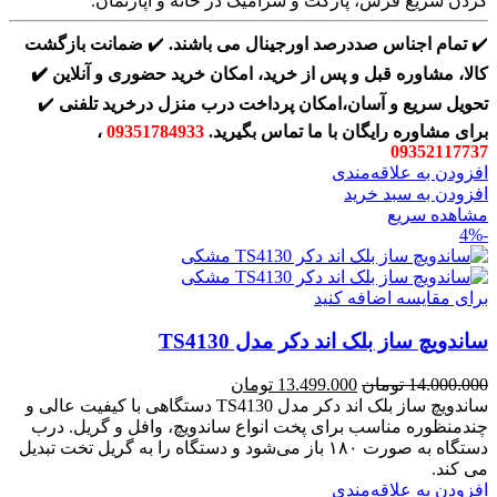
کردن سریع فرش، پارکت و سرامیک در خانه و آپارتمان.
✔️
تمام اجناس صددرصد اورجینال می باشند.
✔️
ضمانت بازگشت
کالا، مشاوره قبل و پس از خرید، امکان خرید حضوری و آنلاین
✔️
تحویل سریع و آسان،امکان پرداخت درب منزل درخرید تلفنی
✔️
برای مشاوره رایگان با ما تماس بگیرید.
09351784933
،
09352117737
افزودن به علاقه‌مندی
افزودن به سبد خرید
مشاهده سریع
-4%
برای مقایسه اضافه کنید
ساندویچ ساز بلک اند دکر مدل TS4130
قیمت
قیمت
14.000.000
تومان
13.499.000
تومان
اصلی:
فعلی:
ساندویچ ساز بلک اند دکر مدل TS4130 دستگاهی با کیفیت عالی و
14.000.000 تومان
13.499.000 تومان.
چندمنظوره مناسب برای پخت انواع ساندویچ، وافل و گریل. درب
بود.
دستگاه به صورت ۱۸۰ باز می‌شود و دستگاه را به گریل تخت تبدیل
می کند.
افزودن به علاقه‌مندی