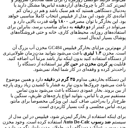
ایمن‌تر کند. اگر با چروک‌های آزاردهنده لباس‌ها مشکل دارید یا
به‌دنبال دستگاهی هستید که هم سبک باشد و هم در زمان کم
آماده‌ی کار شود، این مدل از فیلیپس انتخاب کاملاً مناسبی خواهد
بود. این بخارگر با توان مصرفی
۱۸۰۰ وات
قدرت بالایی دارد و
می‌تواند در کمتر از
دو دقیقه
به دمای مناسب برسد، بنابراین برای
استفاده‌های روزانه، محیط‌های کاری، خانه و حتی فروشگاه‌های
پوشاک بسیار ایده‌آل است.
از مهم‌ترین مزایای بخارگر فیلیپس GC484 مخزن آب بزرگ آن
است. مخزن
۱.۴ لیتری
باعث می‌شود بتوانید مدت‌زمان طولانی‌تری
از دستگاه استفاده کنید بدون اینکه نیاز باشد مرتباً آب اضافه کنید.
قابلیت
پر کردن مخزن در حین کار
نیز استفاده از دستگاه را
راحت‌تر کرده و وقفه‌ای در کار شما ایجاد نمی‌شود.
این دستگاه بخاردهی مداوم
۳۵ گرم در دقیقه
دارد و همین موضوع
باعث می‌شود چروک‌ها بدون نیاز به فشار یا کشیدن زیاد روی پارچه
از بین بروند. بخار عمودی دستگاه باعث می‌شود بدون تماس
مستقیم سری با لباس، بتوانید انواع پارچه‌های ظریف، سنگین یا
طرح‌دار را به‌راحتی صاف کنید. این ویژگی مخصوصاً برای مانتو،
پرده، لباس مجلسی و کت بسیار کاربردی است.
برای اینکه استفاده از بخارگر ایمن‌تر شود، فیلیپس در این مدل از
سیستم
ضد رسوب Auto De-Calc
استفاده کرده است. وجود مخزن
ضد رسوب، عملکرد دستگاه را در طولانی‌مدت پایدار نگه می‌دارد و