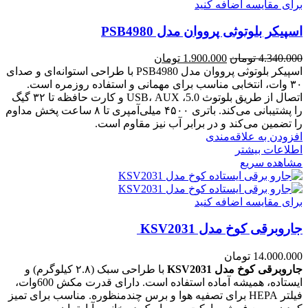
برای مقایسه اضافه کنید
اسپیکر بلوتوثی پرووان مدل PSB4980
قیمت
قیمت
4.340.000
تومان
1.900.000
تومان
اصلی:
فعلی:
اسپیکر بلوتوثی پرووان مدل PSB4980 با طراحی استوانه‌ای و صدای
4.340.000 تومان
1.900.000 تومان.
۳۰ وات، انتخابی مناسب برای مهمانی و استفاده روزمره است.
بود.
اتصال از طریق بلوتوث 5.0، USB، AUX و کارت حافظه تا ۳۲ گیگ
را پشتیبانی می‌کند. باتری ۴۵۰۰ میلی‌آمپری تا ۸ ساعت پخش مداوم
را تضمین می‌کند و در برابر آب نیز مقاوم است.
افزودن به علاقه‌مندی
اطلاعات بیشتر
مشاهده سریع
برای مقایسه اضافه کنید
جاروبرقی کوخ مدل KSV2031
14.000.000
تومان
جاروبرقی کوخ مدل KSV2031
با طراحی سبک (۲.۸ کیلوگرم) و
ایستاده، همیشه آماده استفاده است. دارای قدرت مکش 600وات،
فیلتر HEPA برای تصفیه هوا و برس چندمنظوره. مناسب برای تمیز